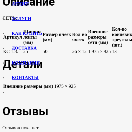
Описание
АКЦИИ
СЕТЬ:
УСЛУГИ
Кол-во
Ширина
Внешние
КАК КУПИТЬ
Размер ячеек
Кол-во
концеви
Артикул
ленты
размеры
(мм)
ячеек
треугол
(мм)
сети (мм)
(шт.)
ДОСТАВКА
КС 1-3.
25
50
26 × 12
1 975 × 925
13
Детали
КОМПАНИЯ
КОНТАКТЫ
Внешние размеры (мм)
1975 × 925
Отзывы
Отзывов пока нет.