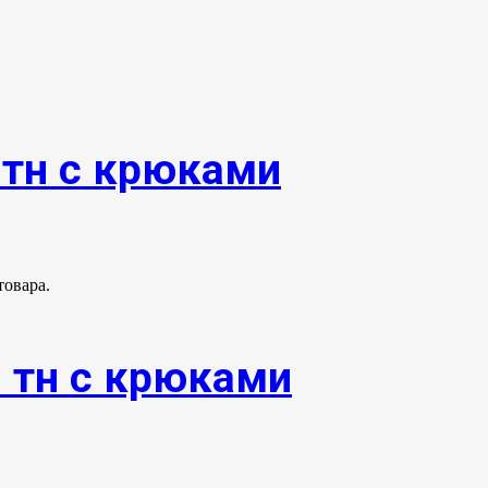
0тн с крюками
товара.
0 тн с крюками