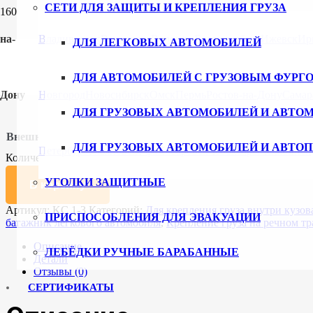
СЕТИ ДЛЯ ЗАЩИТЫ И КРЕПЛЕНИЯ ГРУЗА
Главная
/
Каталог
/
Сети для защиты груза и крепления груза
/
Д
на-
Владивосток
Волгоград
Воронеж
Екатеринбург
Ижевск
Ир
ДЛЯ ЛЕГКОВЫХ АВТОМОБИЛЕЙ
КС 1-3
ДЛЯ АВТОМОБИЛЕЙ С ГРУЗОВЫМ ФУРГ
Дону
Новгород
Новосибирск
Омск
Пермь
Ростов-на-Дону
Самар
9251
₽
ДЛЯ ГРУЗОВЫХ АВТОМОБИЛЕЙ И АВТО
Внешние размеры (мм)
Очистить
ДЛЯ ГРУЗОВЫХ АВТОМОБИЛЕЙ И АВТО
Петербург
Ульяновск
Уфа
Хабаровск
Чебоксары
Челябинск
Количество товара КС 1-3
УГОЛКИ ЗАЩИТНЫЕ
В корзину
Артикул:
KC 1-3
Категорий:
Для крепления груза внутри кузо
ПРИСПОСОБЛЕНИЯ ДЛЯ ЭВАКУАЦИИ
багажник легкового автомобиля
,
Крепление груза на речном тр
Описание
ЛЕБЁДКИ РУЧНЫЕ БАРАБАННЫЕ
Детали
Отзывы (0)
СЕРТИФИКАТЫ