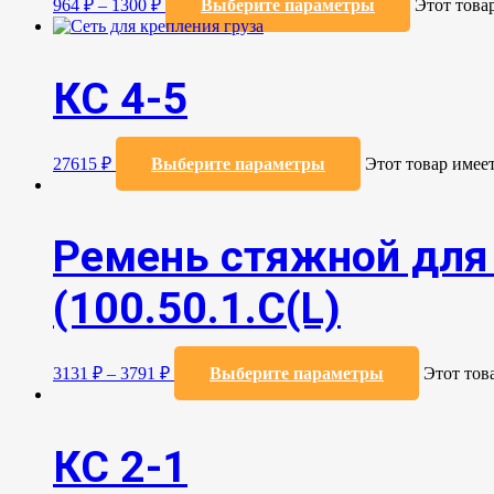
964
₽
–
1300
₽
Выберите параметры
Этот това
КС 4-5
27615
₽
Выберите параметры
Этот товар имее
Ремень стяжной для 
(100.50.1.С(L)
3131
₽
–
3791
₽
Выберите параметры
Этот тов
КС 2-1