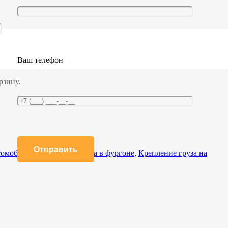
Ваш телефон
рзину.
томобилей
,
Крепление груза в фургоне
,
Крепление груза на