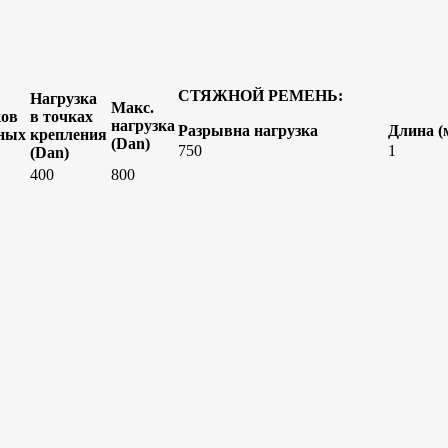
СТЯЖНОЙ РЕМЕНЬ:
Нагрузка
Макс.
ков
в точках
нагрузка
Разрывна нагрузка
Длина (
ьных
крепления
(Dan)
750
1
(Dan)
400
800