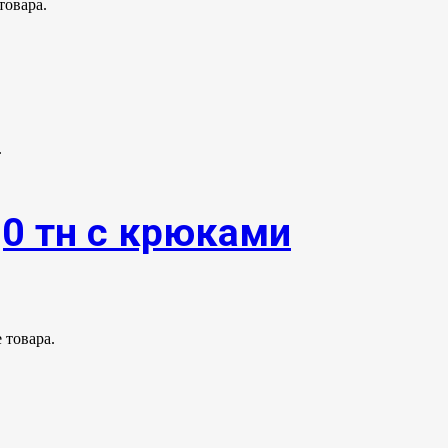
товара.
.
,0 тн с крюками
 товара.