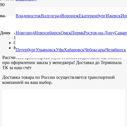
ДОСТАВКА
на-
Владивосток
Волгоград
Воронеж
Екатеринбург
Ижевск
Ир
Отправка ТК по всей России и страны СНГ
Отправка почтой России посылок, не превышающих вес
Дону
Новгород
Новосибирск
Омск
Пермь
Ростов-на-Дону
Самар
10 кг
Самовывоз
Курьерская доставка
Петербург
Ульяновск
Уфа
Хабаровск
Чебоксары
Челябинск
Рассчитать ориентировочную стоимость доставки вы можете
при оформлении заказа у менеджера! Доставка до Терминала
ТК за наш счёт
Доставка товара по России осуществляется транспортной
компанией на ваш выбор.
Burger King
Forbes
Mashable
Pepsi
Coca Cola
Windows
Pizza Hut
Intel
Intel
Intel