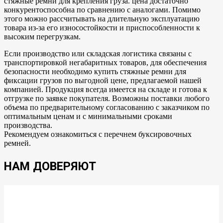
стяжные ремни для крепления груза. цена достаточно
конкурентоспособна по сравнению с аналогами. Помимо
этого можно рассчитывать на длительную эксплуатацию
товара из-за его износостойкости и приспособленности к
высоким перегрузкам.
Если производство или складская логистика связаны с
транспортировкой негабаритных товаров, для обеспечения
безопасности необходимо купить стяжные ремни для
фиксации грузов по выгодной цене, предлагаемой нашей
компанией. Продукция всегда имеется на складе и готова к
отгрузке по заявке покупателя. Возможны поставки любого
объема по предварительному согласованию с заказчиком по
оптимальным ценам и с минимальными сроками
производства.
Рекомендуем ознакомиться с перечнем буксировочных
ремней.
НАМ ДОВЕРЯЮТ
Burger King
Forbes
Mashable
Pepsi
Coca Cola
Windows
Pizza Hut
Intel
Intel
Intel