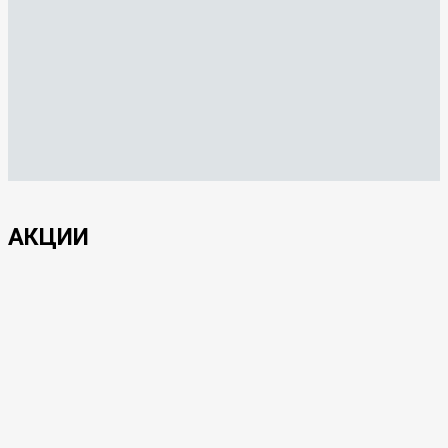
Рейка такелажная
плоская стальная
оцинкованная
3120
руб.
АКЦИИ