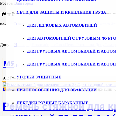
Ростов-
Ваш город
СЕТИ ДЛЯ ЗАЩИТЫ И КРЕПЛЕНИЯ ГРУЗА
СТЯЖНЫЕ РЕМНИ ДЛЯ КРЕПЛЕН
на-
Владивосток
Волгоград
Воронеж
Екатеринбург
Ижевск
Ир
ДЛЯ ЛЕГКОВЫХ АВТОМОБИЛЕЙ
Выберите параметры
Этот товар имеет несколько вариаций.
ДЛЯ АВТОМОБИЛЕЙ С ГРУЗОВЫМ ФУРГ
Дону
Новгород
Новосибирск
Омск
Пермь
Ростов-на-Дону
Самар
Ремень стяжной для кр
ДЛЯ ГРУЗОВЫХ АВТОМОБИЛЕЙ И АВТО
мя пластик. накладкам
ДЛЯ ГРУЗОВЫХ АВТОМОБИЛЕЙ И АВТО
Петербург
Ульяновск
Уфа
Хабаровск
Чебоксары
Челябинск
УГОЛКИ ЗАЩИТНЫЕ
912 ₽ – 992 ₽
Выберите параметры
Этот товар имеет несколько вариаций.
ПРИСПОСОБЛЕНИЯ ДЛЯ ЭВАКУАЦИИ
Ремень стяжной для кр
ЛЕБЁДКИ РУЧНЫЕ БАРАБАННЫЕ
СЕРТИФИКАТЫ