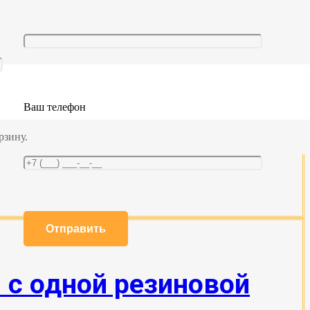
Ваш телефон
 с 3-мя крюками и 3-
рзину.
 с одной резиновой