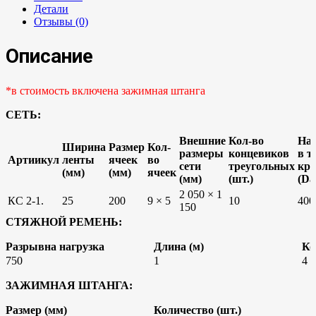
Детали
Отзывы (0)
Описание
*в стоимость включена зажимная штанга
СЕТЬ:
Внешние
Кол-во
Наг
Ширина
Размер
Кол-
размеры
концевиков
в т
Артиикул
ленты
ячеек
во
сети
треугольных
кре
(мм)
(мм)
ячеек
(мм)
(шт.)
(Da
2 050 × 1
КС 2-1.
25
200
9 × 5
10
400
150
СТЯЖНОЙ РЕМЕНЬ:
Разрывна нагрузка
Длина (м)
Ко
750
1
4
ЗАЖИМНАЯ ШТАНГА:
Размер (мм)
Количество (шт.)