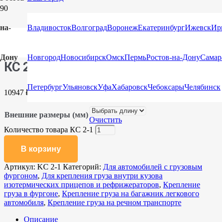
на-
Владивосток
Волгоград
Воронеж
Екатеринбург
Ижевск
Ир
Главная
/
Каталог
/
Сети для защиты груза и крепления
груза
/
Для автомобилей с грузовым фургоном
/ КС 2-1
Дону
Новгород
Новосибирск
Омск
Пермь
Ростов-на-Дону
Самар
КС 2-1
Петербург
Ульяновск
Уфа
Хабаровск
Чебоксары
Челябинск
10947
₽
Внешние размеры (мм)
Очистить
Количество товара КС 2-1
В корзину
Артикул:
KC 2-1
Категорий:
Для автомобилей с грузовым
фургоном
,
Для крепления груза внутри кузова
изотермических прицепов и рефрижераторов
,
Крепление
груза в фургоне
,
Крепление груза на багажник легкового
автомобиля
,
Крепление груза на речном транспорте
Описание