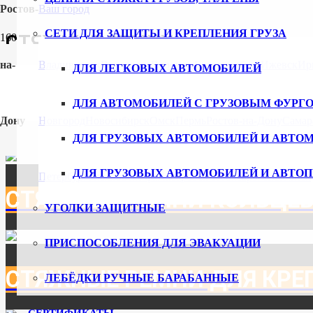
Ростов-
Ваш город
СЕТИ ДЛЯ ЗАЩИТЫ И КРЕПЛЕНИЯ ГРУЗА
СТЯЖНЫЕ РЕМНИ
на-
Владивосток
Волгоград
Воронеж
Екатеринбург
Ижевск
Ир
ДЛЯ ЛЕГКОВЫХ АВТОМОБИЛЕЙ
ДЛЯ АВТОМОБИЛЕЙ С ГРУЗОВЫМ ФУРГ
СТЯЖНЫЕ РЕМНИ С КРЮК
Дону
Новгород
Новосибирск
Омск
Пермь
Ростов-на-Дону
Самар
ДЛЯ ГРУЗОВЫХ АВТОМОБИЛЕЙ И АВТО
ДЛЯ ГРУЗОВЫХ АВТОМОБИЛЕЙ И АВТО
Петербург
Ульяновск
Уфа
Хабаровск
Чебоксары
Челябинск
СТЯЖНЫЕ РЕМНИ КОЛЬЦЕВ
УГОЛКИ ЗАЩИТНЫЕ
ПРИСПОСОБЛЕНИЯ ДЛЯ ЭВАКУАЦИИ
СТЯЖНЫЕ РЕМНИ ДЛЯ КРЕ
ЛЕБЁДКИ РУЧНЫЕ БАРАБАННЫЕ
СЕРТИФИКАТЫ