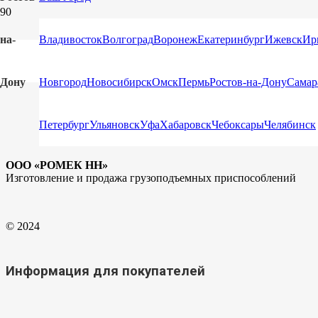
СЕРТИФИКАТЫ
на-
Владивосток
Волгоград
Воронеж
Екатеринбург
Ижевск
Ир
Дону
Новгород
Новосибирск
Омск
Пермь
Ростов-на-Дону
Самар
Петербург
Ульяновск
Уфа
Хабаровск
Чебоксары
Челябинск
ООО «РОМЕК НН»
Изготовление и продажа грузоподъемных приспособлений
© 2024
Информация для покупателей