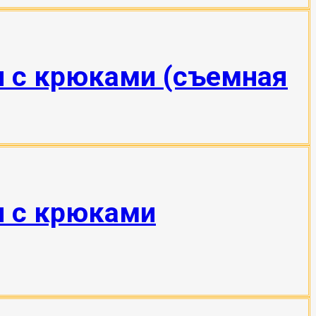
н с крюками (съемная
н с крюками