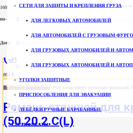
СЕТИ ДЛЯ ЗАЩИТЫ И КРЕПЛЕНИЯ ГРУЗА
КРЕПЛЕНИЕ ГРУЗА 
на-
Владивосток
Волгоград
Воронеж
Екатеринбург
Ижевск
Ир
ДЛЯ ЛЕГКОВЫХ АВТОМОБИЛЕЙ
Выберите параметры
Этот товар имеет несколько вариаций.
ДЛЯ АВТОМОБИЛЕЙ С ГРУЗОВЫМ ФУРГ
Ремень стяжной для кр
Дону
Новгород
Новосибирск
Омск
Пермь
Ростов-на-Дону
Самар
ДЛЯ ГРУЗОВЫХ АВТОМОБИЛЕЙ И АВТО
(50.20.1.С(L)
ДЛЯ ГРУЗОВЫХ АВТОМОБИЛЕЙ И АВТО
Петербург
Ульяновск
Уфа
Хабаровск
Чебоксары
Челябинск
891 ₽ – 1155 ₽
УГОЛКИ ЗАЩИТНЫЕ
Выберите параметры
Этот товар имеет несколько вариаций.
ПРИСПОСОБЛЕНИЯ ДЛЯ ЭВАКУАЦИИ
Ремень стяжной для кр
ЛЕБЁДКИ РУЧНЫЕ БАРАБАННЫЕ
(50.20.2.C(L)
СЕРТИФИКАТЫ