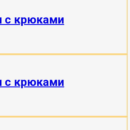
н с крюками
н с крюками