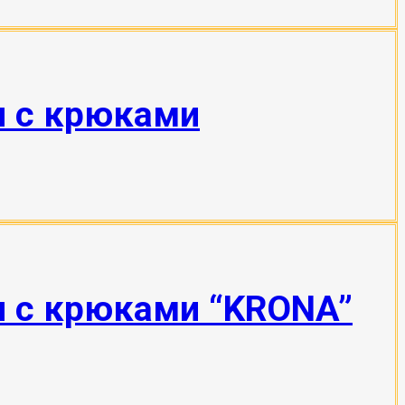
н с крюками
н с крюками “KRONA”